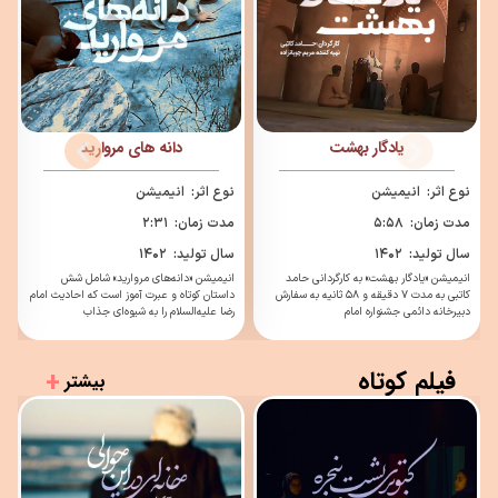
دانه های مروارید
پرواز غریب
نوع اثر:
انیمیشن
نوع اثر:
انیمیشن
مدت زمان:
۲:۳۱
مدت زمان:
۵:۳۰
سال تولید:
۱۴۰۲
سال تولید:
۱۴۰۲
انیمیشن «دانه‌های مروارید» شامل شش
انیمشین «پرواز غریب» داستان مسافرانی را به
داستان کوتاه و عبرت آموز است که احادیث امام
تصویر می‌کشد که در سفر به مشهد
رضا علیه‌السلام را به شیوه‌ای جذاب
الرضاعلیه‌السلام مورد هجوم سربازان آمریکایی
قرار
فیلم کوتاه
+
بیشتر