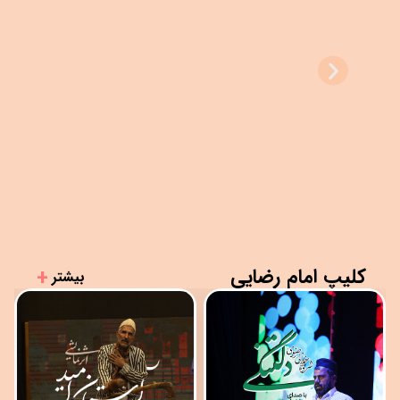
نما شعر «قرار»
کلیپ امام رضایی
+
بیشتر