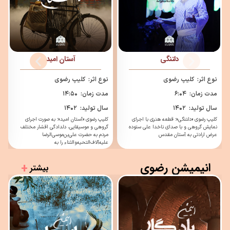
آستان امید
نما شعر «قرار»
نوع اثر:
کلیپ رضوی
نوع اثر:
کلیپ
مدت زمان:
۱۴:۵۰
مدت زمان:
۱۸:۳۰ دقیقه
سال تولید:
۱۴۰۲
سال تولید:
۱۴۰۴
کلیپ رضوی «آستان امید»؛ به صورت اجرای
نماشعر«قرار» به همت بنیاد بین‌المللی فرهنگی
گروهی و موسیقایی، دلدادگی اقشار مختلف
هنری امام رضا علیه السلام و به کارگردانی هنری
مردم به حضرت علی‌بن‌موسی‌الرضا
سید هاشم فیروزی تهیه و
علیه‌آلاف‌التحیه‌و‌الثناء را به
انیمیشن رضوی
+
بیشتر