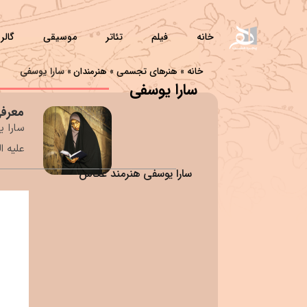
خانه
فیلم
تئاتر
موسیقی
گالر
خانه
»
هنرهای تجسمی
»
هنرمندان
»
سارا یوسفی
سارا یوسفی
معرفی
سارا 
علیه ا
سارا یوسفی هنرمند عکاس