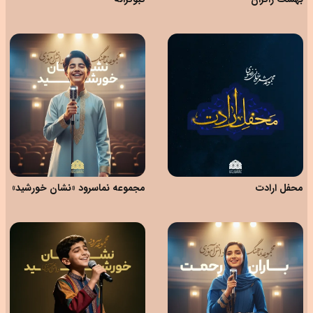
محفل ارادت
مجموعه‌ نماسرود‌ «نشان خورشید»