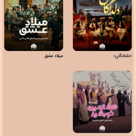
«دلدادگان»
میلاد عشق