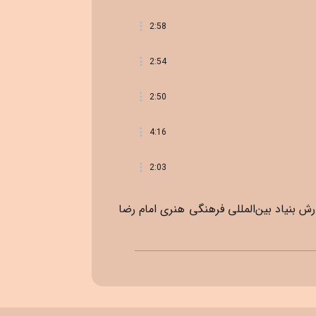
2:58
2:54
2:50
4:16
2:03